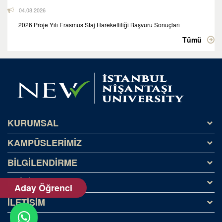
04.08.2026
2026 Proje Yılı Erasmus Staj Hareketliliği Başvuru Sonuçları
Tümü
KURUMSAL
KAMPÜSLERİMİZ
Tarihçe
Misyon ve Vizyon
BİLGİLENDİRME
Kağıthane Kampüsü
Kişisel Veriler (KVKK)
NeoTech Campus
ERİŞİM
Yatay Geçiş
Aday Öğrenci
Silivri Kampüsü
Dikey Geçiş
İLETİŞİM
İHALELER
Özel Yetenek
OBİS
Rehber