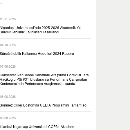
25.11.2026
Nişantaşı Üniversitesi’nde 2025-2026 Akademik Yılı
Sürdürülebilirlik Etkinlikleri Tasarlandı
04.10.2026
Sürdürülebilir Kalkınma Hedefleri 2024 Raporu
07.08.2026
Konservatuvar Sahne Sanatlaru Araştırma Görevlisi Tara
Haçikoğlu PSi #31 Uluslararası Performans Çalışmaları
Konferansı’nda Performans Araştırmasını sundu.
06.08.2026
Sönmez Güler Boston’da CELTA Programını Tamamladı
05.08.2026
İstanbul Nişantaşı Üniversitesi COP31 Akademi