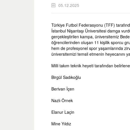
05.12.2025
Türkiye Futbol Federasyonu (TFF) tarafınd
İstanbul Nişantaşı Üniversitesi damga vurdu
gerçekleştirilen kampa, üniversitemiz Bed
öğrencilerinden oluşan 11 kişilik sporcu g
hem de profesyonel spor yaşamlarında zirvey
üniversitemizi temsil etmenin heyecanını y
Milli takım teknik heyeti tarafından belirle
Birgül Sadıkoğlu
Berivan İçen
Nazlı Örnek
Elanur Laçin
Mine Yıldız