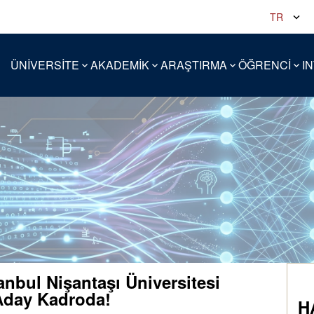
TR
ÜNİVERSİTE
AKADEMİK
ARAŞTIRMA
ÖĞRENCİ
I
anbul Nişantaşı Üniversitesi
Aday Kadroda!
H