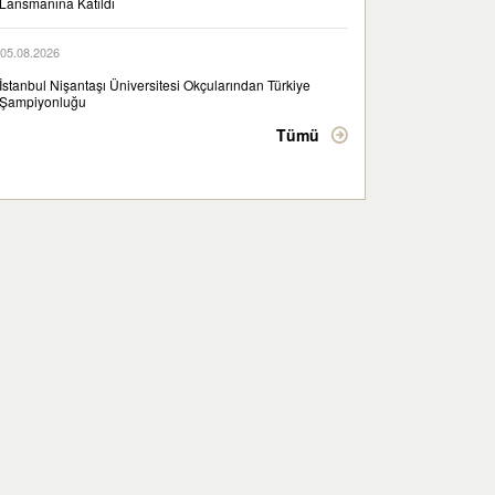
Lansmanına Katıldı
05.08.2026
İstanbul Nişantaşı Üniversitesi Okçularından Türkiye
Şampiyonluğu
Tümü