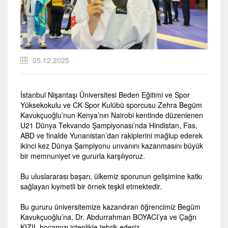
05.12.2025
İstanbul Nişantaşı Üniversitesi Beden Eğitimi ve Spor
Yüksekokulu ve CK Spor Kulübü sporcusu Zehra Begüm
Kavukçuoğlu’nun Kenya’nın Nairobi kentinde düzenlenen
U21 Dünya Tekvando Şampiyonası’nda Hindistan, Fas,
ABD ve finalde Yunanistan’dan rakiplerini mağlup ederek
ikinci kez Dünya Şampiyonu unvanını kazanmasını büyük
bir memnuniyet ve gururla karşılıyoruz.
Bu uluslararası başarı, ülkemiz sporunun gelişimine katkı
sağlayan kıymetli bir örnek teşkil etmektedir.
Bu gururu üniversitemize kazandıran öğrencimiz Begüm
Kavukçuoğlu’na, Dr. Abdurrahman BOYACI’ya ve Çağrı
KIZIL hocamızı içtenlikle tebrik ederiz.