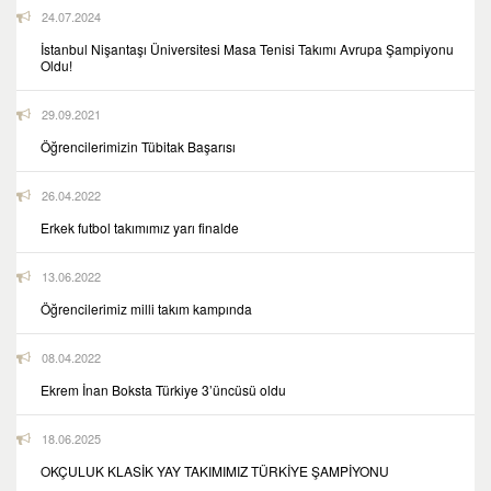
24.07.2024
İstanbul Nişantaşı Üniversitesi Masa Tenisi Takımı Avrupa Şampiyonu
Oldu!
29.09.2021
Öğrencilerimizin Tübitak Başarısı
26.04.2022
Erkek futbol takımımız yarı finalde
13.06.2022
Öğrencilerimiz milli takım kampında
08.04.2022
Ekrem İnan Boksta Türkiye 3’üncüsü oldu
18.06.2025
OKÇULUK KLASİK YAY TAKIMIMIZ TÜRKİYE ŞAMPİYONU