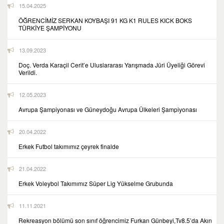
15.04.2025
ÖĞRENCİMİZ SERKAN KOYBAŞI 91 KG K1 RULES KICK BOKS
TÜRKİYE ŞAMPİYONU
13.09.2023
Doç. Verda Karaçil Cerit’e Uluslararası Yarışmada Jüri Üyeliği Görevi
Verildi.
12.05.2023
Avrupa Şampiyonası ve Güneydoğu Avrupa Ülkeleri Şampiyonası
20.04.2022
Erkek Futbol takımımız çeyrek finalde
21.04.2022
Erkek Voleybol Takımımız Süper Lig Yükselme Grubunda
11.11.2021
Rekreasyon bölümü son sınıf öğrencimiz Furkan Günbeyi,Tv8.5’da Akın