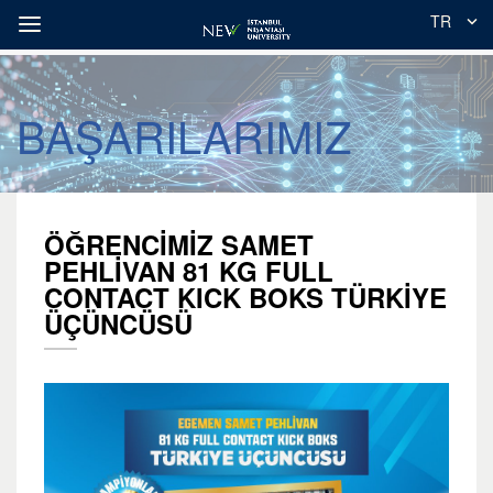
TR
BAŞARILARIMIZ
ÖĞRENCİMİZ SAMET
PEHLİVAN 81 KG FULL
CONTACT KICK BOKS TÜRKİYE
ÜÇÜNCÜSÜ