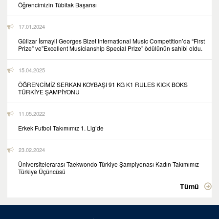
Öğrencimizin Tübitak Başarısı
17.01.2024
Gülizar İsmayil Georges Bizet International Music Competition’da “First
Prize” ve”Excellent Musicianship Special Prize” ödülünün sahibi oldu.
15.04.2025
ÖĞRENCİMİZ SERKAN KOYBAŞI 91 KG K1 RULES KICK BOKS
TÜRKİYE ŞAMPİYONU
11.05.2022
Erkek Futbol Takımımız 1. Lig’de
23.02.2024
Üniversitelerarası Taekwondo Türkiye Şampiyonası Kadın Takımımız
Türkiye Üçüncüsü
Tümü