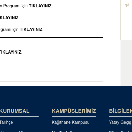
av Programı için
TIKLAYINIZ
.
IKLAYINIZ
.
ogramı için
TIKLAYINIZ.
TIKLAYINIZ
.
KURUMSAL
KAMPÜSLERİMİZ
BİLGİLE
Tarihçe
Kağıthane Kampüsü
Yatay Geçiş