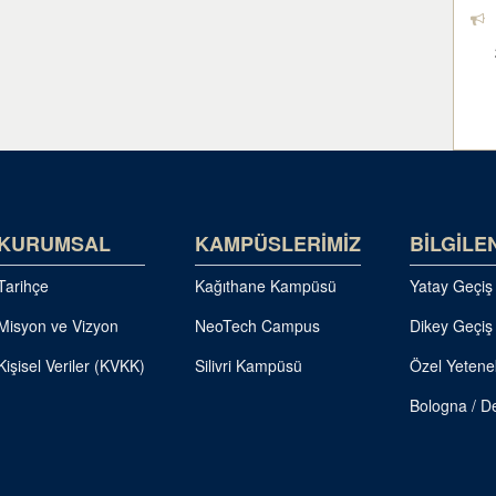
KURUMSAL
KAMPÜSLERİMİZ
BİLGİLE
Tarihçe
Kağıthane Kampüsü
Yatay Geçiş
Misyon ve Vizyon
NeoTech Campus
Dikey Geçiş
Kişisel Veriler (KVKK)
Silivri Kampüsü
Özel Yetene
Bologna / De