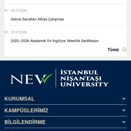
30.07.2026
Sahne Sanatları Atölye Çalışması
30.07.2026
2025–2026 Akademik Yılı İngilizce Yeterlilik Sertifikaları
Tümü
KURUMSAL
KAMPÜSLERİMİZ
Tarihçe
Misyon ve Vizyon
BİLGİLENDİRME
Kağıthane Kampüsü