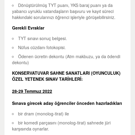
Dönüştürülmüş TYT puanı, YKS baraj puanı ya da
yabancı uyruklu vatandaşların başvuru ve kayıt süreci
hakkındaki sorularınızı öğrenci işleriyle görüşebilirsiniz.
Gerekli Evraklar
TYT sınavı sonuç belgesi.
Nüfus cüzdanı fotokopisi.
Ödenen ücretin dekontu (Atm makbuzu, ya da ödendi
dekontu)
KONSERVATUVAR SAHNE SANATLARI (OYUNCULUK)
ÖZEL YETENEK SINAV TARİHLERİ:
28-29 Temmuz 2022
Sınava girecek aday öğrenciler önceden hazırladıkları
bir dram (
monolog-tirat
) ile
bir komedi parçasını (
monolog-tirat
) sahnede jüri
karşısında oynarlar.