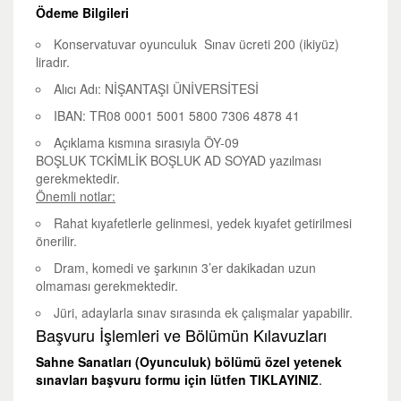
Ödeme Bilgileri
Konservatuvar oyunculuk Sınav ücreti 200 (ikiyüz)
liradır.
Alıcı Adı: NİŞANTAŞI ÜNİVERSİTESİ
IBAN:
TR08 0001 5001 5800 7306 4878 41
Açıklama kısmına sırasıyla
ÖY-09
BOŞLUK
TCKİMLİK
BOŞLUK
AD SOYAD
yazılması
gerekmektedir.
Önemli notlar:
Rahat kıyafetlerle gelinmesi, yedek kıyafet getirilmesi
önerilir.
Dram, komedi ve şarkının 3’er dakikadan uzun
olmaması gerekmektedir.
Jüri, adaylarla sınav sırasında ek çalışmalar yapabilir.
Başvuru İşlemleri ve Bölümün Kılavuzları
Sahne Sanatları (Oyunculuk) bölümü özel yetenek
sınavları başvuru formu için lütfen
TIKLAYINIZ
.