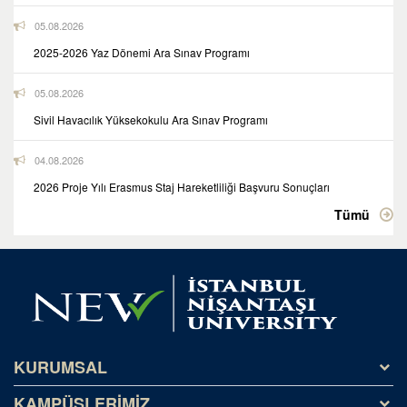
05.08.2026
2025-2026 Yaz Dönemi Ara Sınav Programı
05.08.2026
Sivil Havacılık Yüksekokulu Ara Sınav Programı
04.08.2026
2026 Proje Yılı Erasmus Staj Hareketliliği Başvuru Sonuçları
Tümü
KURUMSAL
KAMPÜSLERİMİZ
Tarihçe