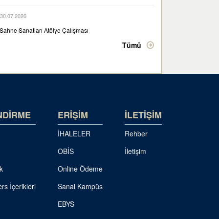
30.07.2026
Sahne Sanatları Atölye Çalışması
Tümü
NDİRME
ERİŞİM
İLETİŞİM
İHALELER
Rehber
OBİS
İletişim
k
Online Ödeme
rs İçerikleri
Sanal Kampüs
EBYS