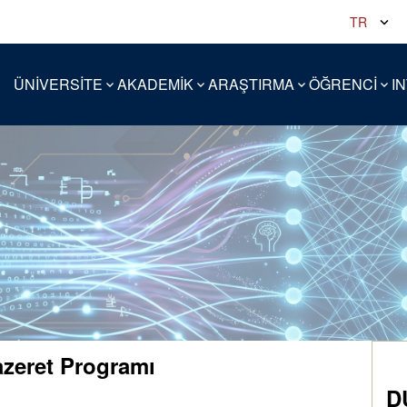
TR
ÜNİVERSİTE
AKADEMİK
ARAŞTIRMA
ÖĞRENCİ
I
azeret Programı
D