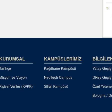
KURUMSAL
KAMPÜSLERİMİZ
BİLGİLE
Tarihçe
Kağıthane Kampüsü
Yatay Geçiş
Misyon ve Vizyon
NeoTech Campus
Dikey Geçiş
Kişisel Veriler (KVKK)
Silivri Kampüsü
Özel Yetene
Bologna / De