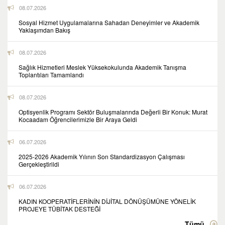
08.07.2026
Sosyal Hizmet Uygulamalarına Sahadan Deneyimler ve Akademik
Yaklaşımdan Bakış
08.07.2026
Sağlık Hizmetleri Meslek Yüksekokulunda Akademik Tanışma
Toplantıları Tamamlandı
08.07.2026
Optisyenlik Programı Sektör Buluşmalarında Değerli Bir Konuk: Murat
Kocaadam Öğrencilerimizle Bir Araya Geldi
06.07.2026
2025-2026 Akademik Yılının Son Standardizasyon Çalışması
Gerçekleştirildi
06.07.2026
KADIN KOOPERATİFLERİNİN DİJİTAL DÖNÜŞÜMÜNE YÖNELİK
PROJEYE TÜBİTAK DESTEĞİ
Tümü