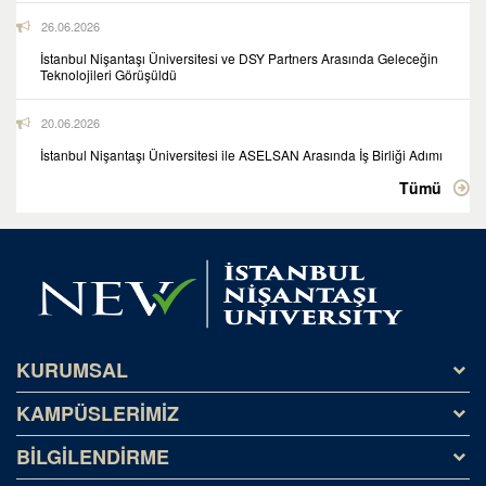
26.06.2026
İstanbul Nişantaşı Üniversitesi ve DSY Partners Arasında Geleceğin
Teknolojileri Görüşüldü
20.06.2026
İstanbul Nişantaşı Üniversitesi ile ASELSAN Arasında İş Birliği Adımı
Tümü
KURUMSAL
KAMPÜSLERİMİZ
Tarihçe
Misyon ve Vizyon
BİLGİLENDİRME
Kağıthane Kampüsü