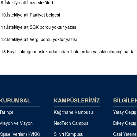
9.İstekliye ait İmza sirküleri
10.İstekliye ait Faaliyet belgesi
11.İstekliye ait SGK borcu yoktur yazısı
12.İstekliye ait Vergi borcu yoktur yazısı
13.Kayıtlı olduğu meslek odasından ihalelerden yasaklı olmadığına dair
KURUMSAL
KAMPÜSLERİMİZ
BİLGİLE
Tarihçe
Kağıthane Kampüsü
Yatay Geçiş
Misyon ve Vizyon
NeoTech Campus
Dikey Geçiş
Kişisel Veriler (KVKK)
Silivri Kampüsü
Özel Yetene