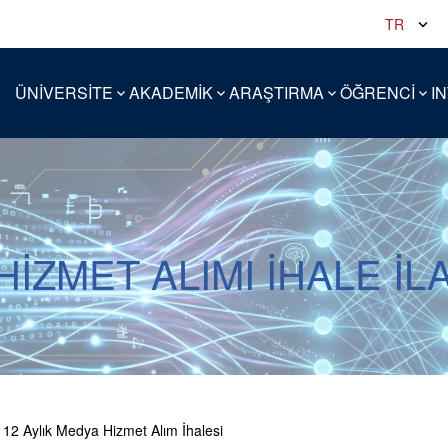
TR
ÜNİVERSİTE
AKADEMİK
ARAŞTIRMA
ÖĞRENCİ
I
HİZMET ALIMI İHALE İL
12 Aylık Medya Hizmet Alım İhalesi