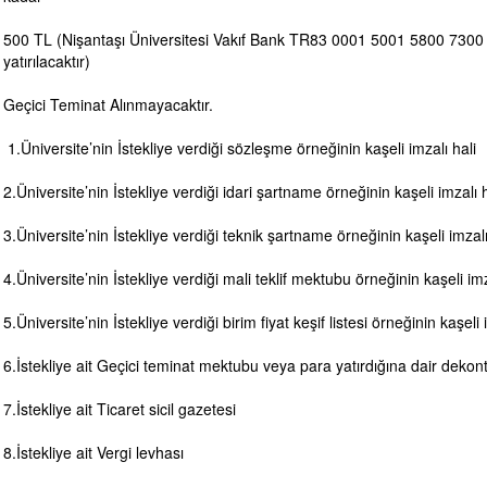
500 TL (Nişantaşı Üniversitesi Vakıf Bank TR83 0001 5001 5800 730
yatırılacaktır)
Geçici Teminat Alınmayacaktır.
1.Üniversite’nin İstekliye verdiği sözleşme örneğinin kaşeli imzalı hali
2.Üniversite’nin İstekliye verdiği idari şartname örneğinin kaşeli imzalı h
3.Üniversite’nin İstekliye verdiği teknik şartname örneğinin kaşeli imzalı
4.Üniversite’nin İstekliye verdiği mali teklif mektubu örneğinin kaşeli imz
5.Üniversite’nin İstekliye verdiği birim fiyat keşif listesi örneğinin kaşeli 
6.İstekliye ait Geçici teminat mektubu veya para yatırdığına dair dekon
7.İstekliye ait Ticaret sicil gazetesi
8.İstekliye ait Vergi levhası