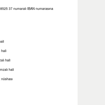
0 8525 37 numaralı IBAN numarasına
ali
 hali
alı hali
imzalı hali
t nüshası