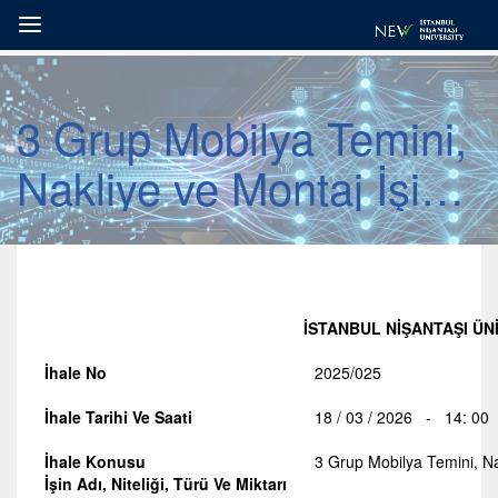
3 Grup Mobilya Temini,
Nakliye ve Montaj İşi
İhalesi
İSTANBUL NİŞANTAŞI ÜN
İhale No
2025/025
İhale Tarihi Ve Saati
18 / 03 / 2026 - 14: 00
İhale Konusu
3 Grup Mobilya Temini, Nak
İşin Adı, Niteliği, Türü Ve Miktarı