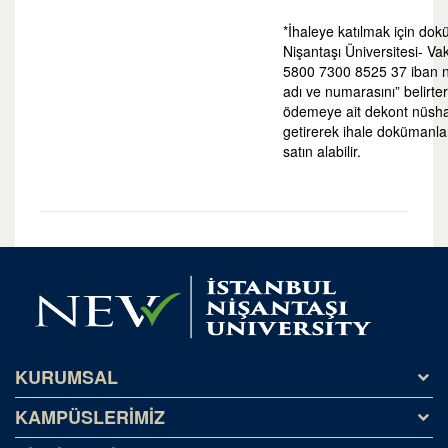
*İhaleye katılmak için dok
Nişantaşı Üniversitesi- V
5800 7300 8525 37 iban nu
adı ve numarasını” belirter
ödemeye ait dekont nüshas
getirerek ihale dokümanla
satın alabilir.
KURUMSAL
KAMPÜSLERİMİZ
Tarihçe