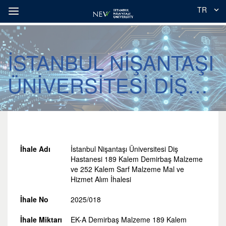
TR
İSTANBUL NİŞANTAŞI
ÜNİVERSİTESİ DİŞ
HASTANESİ 189
KALEM DEMİRBAŞ
MALZEME VE 252
İhale Adı
İstanbul Nişantaşı Üniversitesi Diş
Hastanesi 189 Kalem Demirbaş Malzeme
KALEM SARF
ve 252 Kalem Sarf Malzeme Mal ve
Hizmet Alım İhalesi
MALZEME MAL VE
İhale No
2025/018
HİZMET ALIM İHALESİ
İhale Miktarı
EK-A Demirbaş Malzeme 189 Kalem