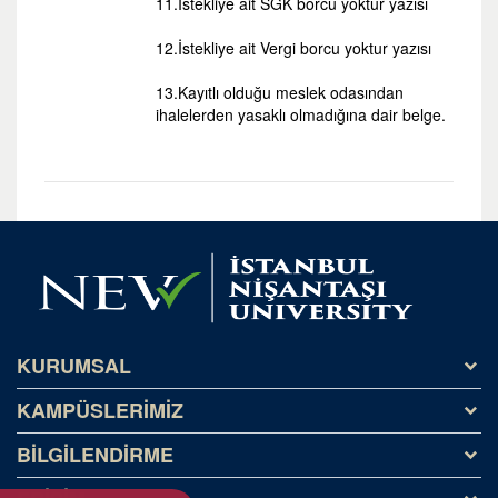
11.İstekliye ait SGK borcu yoktur yazısı
12.İstekliye ait Vergi borcu yoktur yazısı
13.Kayıtlı olduğu meslek odasından
ihalelerden yasaklı olmadığına dair belge.
KURUMSAL
KAMPÜSLERİMİZ
Tarihçe
Misyon ve Vizyon
BİLGİLENDİRME
Kağıthane Kampüsü
Kişisel Veriler (KVKK)
NeoTech Campus