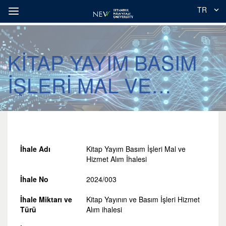
TR
KİTAP YAYIM BASIM
İŞLERİ MAL VE
HİZMET ALIM İHALESİ
İhale Adı
Kitap Yayım Basım İşleri Mal ve
Hizmet Alım İhalesi
İhale No
2024/003
İhale Miktarı ve
Kitap Yayının ve Basım İşleri Hizmet
Türü
Alım ihalesi