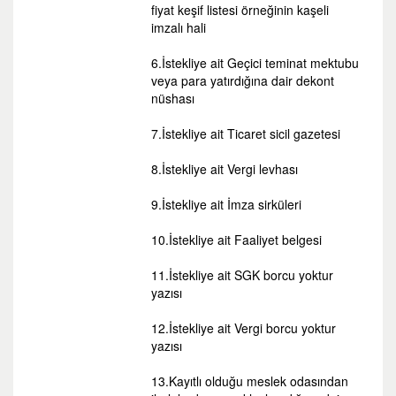
fiyat keşif listesi örneğinin kaşeli
imzalı hali
6.İstekliye ait Geçici teminat mektubu
veya para yatırdığına dair dekont
nüshası
7.İstekliye ait Ticaret sicil gazetesi
8.İstekliye ait Vergi levhası
9.İstekliye ait İmza sirküleri
10.İstekliye ait Faaliyet belgesi
11.İstekliye ait SGK borcu yoktur
yazısı
12.İstekliye ait Vergi borcu yoktur
yazısı
13.Kayıtlı olduğu meslek odasından