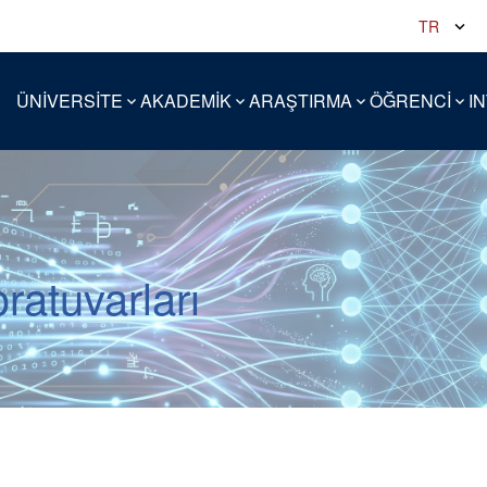
TR
ÜNİVERSİTE
AKADEMİK
ARAŞTIRMA
ÖĞRENCİ
I
oratuvarları