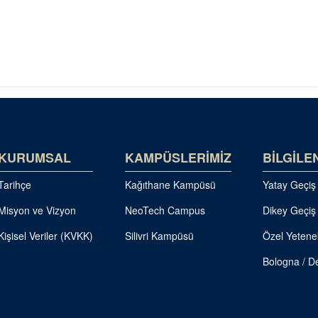
KURUMSAL
KAMPÜSLERİMİZ
BİLGİLE
Tarihçe
Kağıthane Kampüsü
Yatay Geçiş
Misyon ve Vizyon
NeoTech Campus
Dikey Geçiş
Kişisel Veriler (KVKK)
Silivri Kampüsü
Özel Yetene
Bologna / De