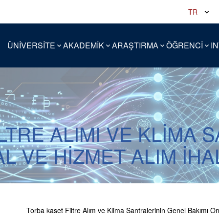
TR
ÜNİVERSİTE
AKADEMİK
ARAŞTIRMA
ÖĞRENCİ
I
LTRE ALIMI VE KLİMA 
L VE HİZMET ALIM İHA
Torba kaset Filtre Alım ve Klima Santralerinin Genel Bakımı On