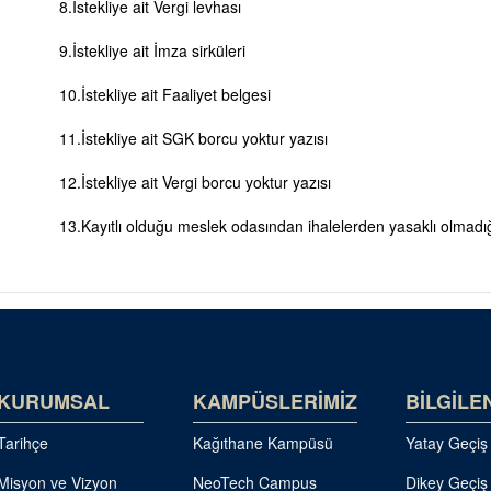
8.İstekliye ait Vergi levhası
9.İstekliye ait İmza sirküleri
10.İstekliye ait Faaliyet belgesi
11.İstekliye ait SGK borcu yoktur yazısı
12.İstekliye ait Vergi borcu yoktur yazısı
13.Kayıtlı olduğu meslek odasından ihalelerden yasaklı olmadığ
KURUMSAL
KAMPÜSLERİMİZ
BİLGİLE
Tarihçe
Kağıthane Kampüsü
Yatay Geçiş
Misyon ve Vizyon
NeoTech Campus
Dikey Geçiş