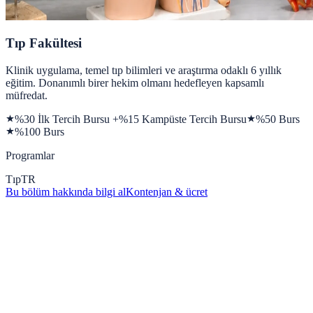
Tıp Fakültesi
Klinik uygulama, temel tıp bilimleri ve araştırma odaklı 6 yıllık
eğitim. Donanımlı birer hekim olmanı hedefleyen kapsamlı
müfredat.
%30 İlk Tercih Bursu +%15 Kampüste Tercih Bursu
%50 Burs
%100 Burs
Programlar
Tıp
TR
Bu bölüm hakkında bilgi al
Kontenjan & ücret
Kampüs Galerisi
Kampüs deneyiminden kareler
360 derece sanal tur yap