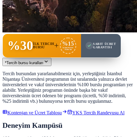
%30
%15
+
İLK TERCIH
SABIT ÜCRET
BURSU
GARANTISI
KAMPÜSTE
TERCIH
*
Tercih bursu kuralları
Tercih bursundan yararlanabilmeniz için, yerleştiğiniz İstanbul
Nişantaşı Üniversitesi programının üst sıralarında yalnızca devlet
üniversiteleri ve vakıf üniversitelerinin %100 burslu programları yer
alabilir. Yerleştiğiniz programın önünde başka bir vakıf
üniversitesinin ücret ödenen bir programı (ücretli, %50 indirimli,
%25 indirimli vb.) bulunuyorsa tercih bursu uygulanmaz.
Kontenjan ve Ücret Tablosu
YKS Tercih Randevusu Al
Deneyim Kampüsü