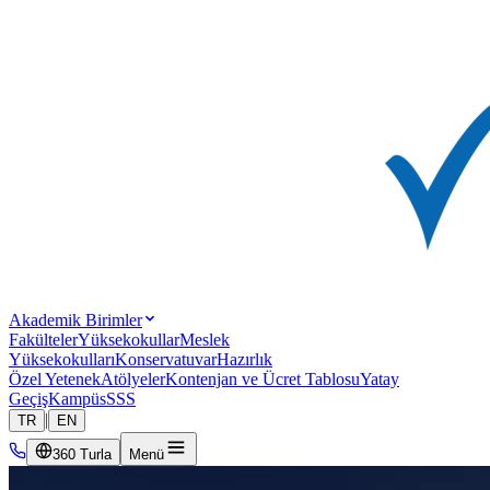
Akademik Birimler
Fakülteler
Yüksekokullar
Meslek
Yüksekokulları
Konservatuvar
Hazırlık
Özel Yetenek
Atölyeler
Kontenjan ve Ücret Tablosu
Yatay
Geçiş
Kampüs
SSS
|
TR
EN
360 Turla
Menü