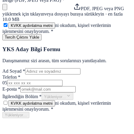
Belge (PDF, JPEG veya PNG)
*
PDF, JPEG veya PNG
yüklemek için tıklayın
veya dosyayı buraya sürükleyin · en fazla
10.0 MB
ni okudum, kişisel verilerimin
KVKK aydınlatma metni
işlenmesini onaylıyorum.
*
Tercih Çıktını Yükle
YKS Aday Bilgi Formu
Danışmanımız sizi arasın, tüm sorularınızı yanıtlayalım.
Ad Soyad
*
Telefon
*
05
E-posta
*
İlgilendiğin Bölüm
*
Yükleniyor…
ni okudum, kişisel verilerimin
KVKK aydınlatma metni
işlenmesini onaylıyorum.
*
Yükleniyor…