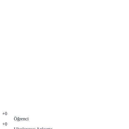
Ad Soyad
*
Telefon
*
05
E-posta
*
Ziyaret Günü
Ziyaret Günü
*
Saat Aralığı
Saat Aralığı
*
ni okudum, kişisel verilerimin
KVKK aydınlatma metni
işlenmesini onaylıyorum.
*
Randevumu Oluştur
+
0
Öğrenci
+
0