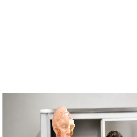
Global İmkanlar
Mavi Diploma, geniş Erasmus ağı ve ikili iş birliği anlaşmalarıyla
yurt dışını deneyimle.