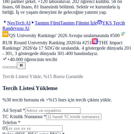
180 partner şirket. +120 laboratuvar. 202 öğrenci kulübü. 58 ön
lisans, 68 lisans, 81 lisansüstü bölümü. Sektör ve kurumlarla iş
birliği. İş ve yaşam deneyimi ile geleceğine yatırım yap.
NeoTech AI
Tanıtım Filmi
Tanıtım Filmini İzle
YKS Tercih
Randevusu Al
'QS University Rankings' 2026 Avrupa sıralamasında
#500
RUR Round University Ranking 2026'da
#251
'THE Impact
Rankings'
2026
'da
17
SDG'de sıralandık.
4
göstergede dünyada
201
- 301
,
3
göstergede dünyada
301-400
bandındayız.
+40.000 öğrencinin tercihi
Tercih Listeni Yükle, %15 Bursu Garantile
Tercih Listesi Yükleme
%30 tercih bursuna ek +%15 burs için tercih çıktını yükle.
Ad Soyad
*
TC Kimlik Numarası
*
Telefon
*
05