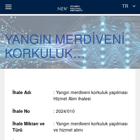
TR
YANGIN MERDİVENİ
KORKULUK
YAPILMASI VE
HİZMET ALIMI
İHALESİ
İhale Adı
: Yangın merdiveni korkuluk yapılması
Hizmet Alım ihalesi
İhale No
: 2024/010
İhale Miktarı ve
: Yangın merdiveni korkuluk yapılması
Türü
ve hizmet alımı