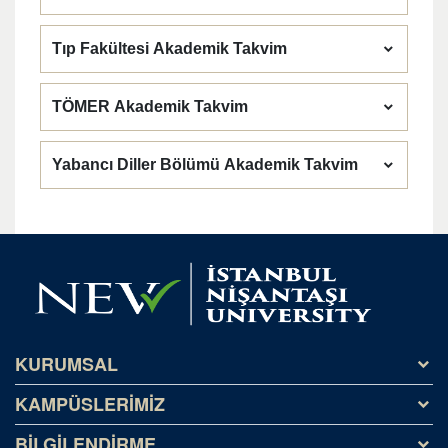
Tıp Fakültesi Akademik Takvim
TÖMER Akademik Takvim
Yabancı Diller Bölümü Akademik Takvim
KURUMSAL
KAMPÜSLERİMİZ
Tarihçe
Misyon ve Vizyon
BİLGİLENDİRME
Kağıthane Kampüsü